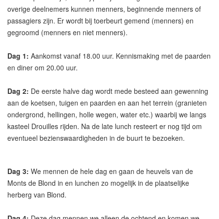
overige deelnemers kunnen menners, beginnende menners of
passagiers zijn. Er wordt bij toerbeurt gemend (menners) en
gegroomd (menners en niet menners).
Dag 1:
Aankomst vanaf 18.00 uur. Kennismaking met de paarden
en diner om 20.00 uur.
Dag 2:
De eerste halve dag wordt mede besteed aan gewenning
aan de koetsen, tuigen en paarden en aan het terrein (granieten
ondergrond, hellingen, holle wegen, water etc.) waarbij we langs
kasteel Drouilles rijden. Na de late lunch resteert er nog tijd om
eventueel bezienswaardigheden in de buurt te bezoeken.
Dag 3:
We mennen de hele dag en gaan de heuvels van de
Monts de Blond in en lunchen zo mogelijk in de plaatselijke
herberg van Blond.
Dag 4:
Deze dag mennen we alleen de ochtend en komen we