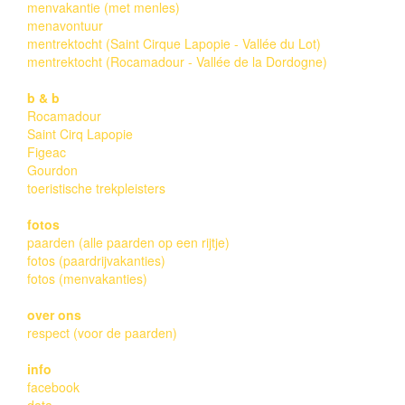
menvakantie (met menles)
menavontuur
mentrektocht (Saint Cirque Lapopie - Vallée du Lot)
mentrektocht (Rocamadour - Vallée de la Dordogne)
b & b
Rocamadour
Saint Cirq Lapopie
Figeac
Gourdon
toeristische trekpleisters
fotos
paarden (alle paarden op een rijtje)
fotos (paardrijvakanties)
fotos (menvakanties)
over ons
respect (voor de paarden)
info
facebook