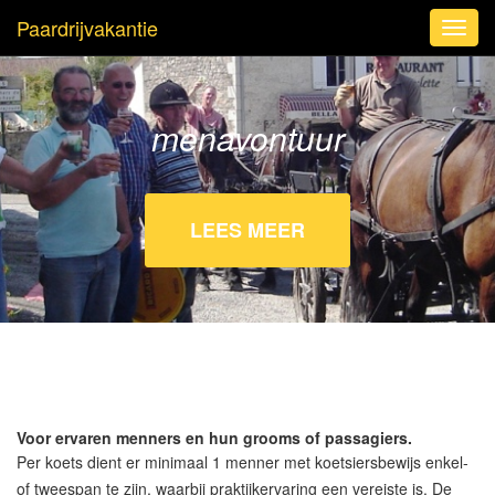
Paardrijvakantie
Toggl
navig
menavontuur
LEES MEER
Voor ervaren menners en hun grooms of passagiers.
Per koets dient er minimaal 1 menner met koetsiersbewijs enkel-
of tweespan te zijn, waarbij praktijkervaring een vereiste is. De