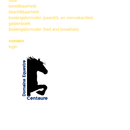
data
bereikbaarheid
beschikbaarheid
boekingsformulier (paardrij- en menvakanties)
gastenboek
boekingsformulier (bed and breakfast)
contact
login
EARL Domaine Equestre Centaure
Edwin en Erica de Graaf
(+33) 06.61.17.01.44