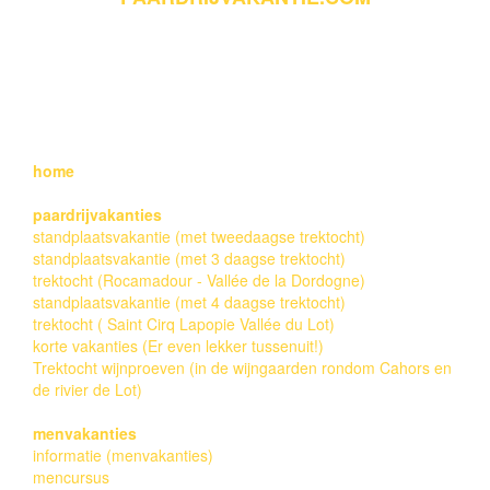
ALL RIGHTS RESERVED. WEBDESIGN & DEVELOPMENT:
ERICA DE GRAAF, COPYRIGHT FOTO'S: EDWIN DE
GRAAF
home
paardrijvakanties
standplaatsvakantie (met tweedaagse trektocht)
standplaatsvakantie (met 3 daagse trektocht)
trektocht (Rocamadour - Vallée de la Dordogne)
standplaatsvakantie (met 4 daagse trektocht)
trektocht ( Saint Cirq Lapopie Vallée du Lot)
korte vakanties (Er even lekker tussenuit!)
Trektocht wijnproeven (in de wijngaarden rondom Cahors en
de rivier de Lot)
menvakanties
informatie (menvakanties)
mencursus